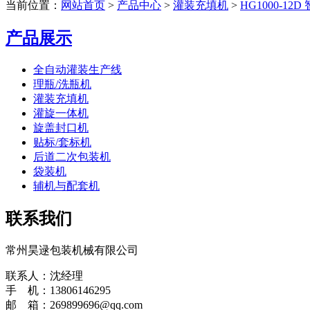
当前位置：
网站首页
>
产品中心
>
灌装充填机
>
HG1000-1
产品展示
全自动灌装生产线
理瓶/洗瓶机
灌装充填机
灌旋一体机
旋盖封口机
贴标/套标机
后道二次包装机
袋装机
辅机与配套机
联系我们
常州昊逯包装机械有限公司
联系人：沈经理
手 机：13806146295
邮 箱：269899696@qq.com