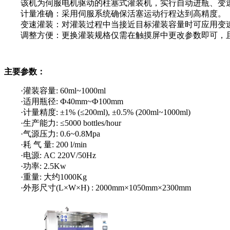
该机为伺服电机驱动的柱塞式灌装机，实行自动进瓶、变速
计量准确：采用伺服系统确保活塞运动行程达到高精度。
变速灌装：对灌装过程中当接近目标灌装容量时可应用变速
调整方便：更换灌装规格仅需在触摸屏中更改参数即可，且
主要参数：
·灌装容量: 60ml~1000ml
·适用瓶径: Ф40mm~Ф100mm
·计量精度: ±1% (≤200ml), ±0.5% (200ml~1000ml)
·生产能力: ≤5000 bottles/hour
·气源压力: 0.6~0.8Mpa
·耗 气 量: 200 l/min
·电源: AC 220V/50Hz
·功率: 2.5Kw
·重量: 大约1000Kg
·外形尺寸(L×W×H) : 2000mm×1050mm×2300mm