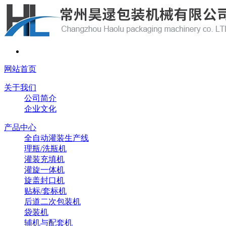
网站首页
关于我们
公司简介
企业文化
产品中心
全自动灌装生产线
理瓶/洗瓶机
灌装充填机
灌旋一体机
旋盖封口机
贴标/套标机
后道二次包装机
袋装机
辅机与配套机