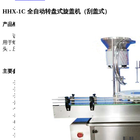
HHX-1C 全自动转盘式旋盖机（刮盖式）
产品概要：
该机适用于不同材质及不同规格瓶的上盖、旋(扎)盖。适
用于螺旋盖、防盗盖、防童盖、压力盖等。备有恒扭矩旋盖
头，压力可方便调整。
主要参数：
·适用瓶径: Ф40mm~Ф90mm
·适用瓶高: 80mm~250mm
·适用瓶盖: Ф15mm~Ф50mm
·旋盖速度: ≤3000 bottle/hour
·气源压力: 0.6~0.8Mpa
·耗气量: 50L/min
·电源: AC 220V/50Hz
·功率: 2Kw
·重量: 大约600Kg