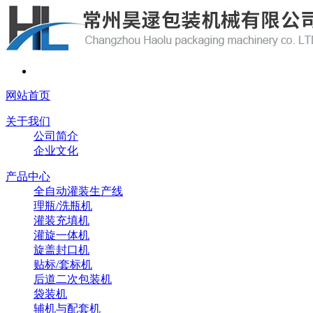
网站首页
关于我们
公司简介
企业文化
产品中心
全自动灌装生产线
理瓶/洗瓶机
灌装充填机
灌旋一体机
旋盖封口机
贴标/套标机
后道二次包装机
袋装机
辅机与配套机