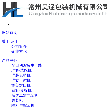
网站首页
关于我们
公司简介
企业文化
产品中心
全自动灌装生产线
理瓶/洗瓶机
灌装充填机
灌旋一体机
旋盖封口机
贴标/套标机
后道二次包装机
袋装机
辅机与配套机